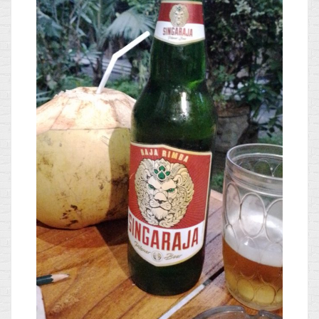
Blog
Non classé
Connexion
Flux des publications
Flux des commentaires
Site de WordPress-FR