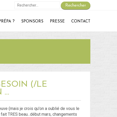
Rechercher :
PRÉPA ?
SPONSORS
PRESSE
CONTACT
On repart :
Des nouvelles ?
30 – Du 1er au 6 ou 7 juillet : En route vers le Retour !
29 – Du 23 au 30 juin : Hong-Kong – partie 1 !
 – du 18 juin au 22 juin : Bye-Bye Bali… Hello Hong-Kong !
Blog
ESOIN (/LE
 …
Non classé
Connexion
euve (mais je crois qu'on a oublié de vous le
'il fait TRES beau...début mars, changements