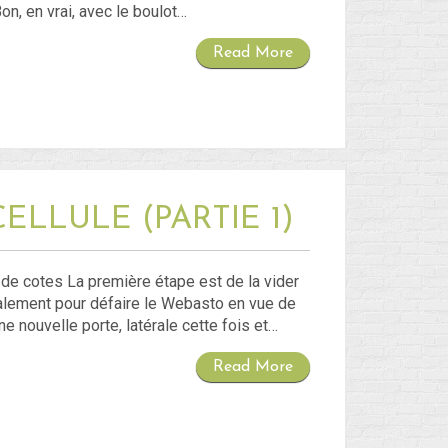
Flux des publications
Bon, en vrai, avec le boulot…
Flux des commentaires
Read More
Site de WordPress-FR
LLULE (PARTIE 1)
se de cotes La première étape est de la vider
galement pour défaire le Webasto en vue de
ne nouvelle porte, latérale cette fois et…
Read More