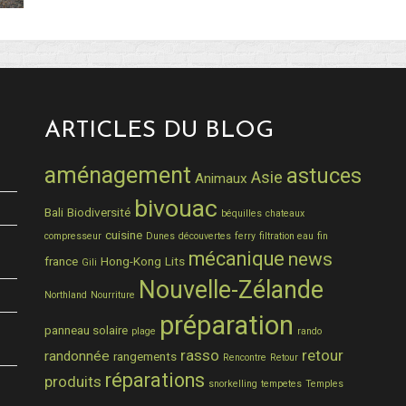
ARTICLES DU BLOG
aménagement
astuces
Asie
Animaux
bivouac
Bali
Biodiversité
béquilles
chateaux
cuisine
compresseur
Dunes
découvertes
ferry
filtration eau
fin
mécanique
news
france
Hong-Kong
Lits
Gili
Nouvelle-Zélande
Northland
Nourriture
préparation
panneau solaire
plage
rando
rasso
retour
randonnée
rangements
Rencontre
Retour
réparations
produits
snorkelling
tempetes
Temples