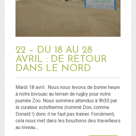
Blog
Non classé
22 – DU 18 AU 28
Connexion
AVRIL : DE RETOUR
Flux des publications
DANS LE NORD
Flux des commentaires
Site de WordPress-FR
Mardi 18 avril : Nous nous levons de bonne heure
à notre bivouac au terrain de rugby pour notre
journée Zoo. Nous sommes attendus à 9h30 par
le curateur ectotherme (nommé Don, comme
Donald !) donc il ne faut pas trainer. Forcément,
cela nous met dans les bouchons des travailleurs
au niveau…