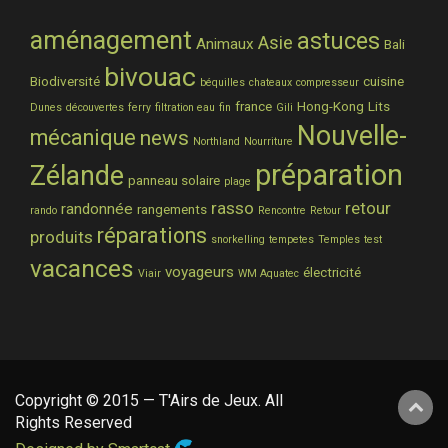
aménagement
astuces
Asie
Animaux
Bali
bivouac
Biodiversité
cuisine
béquilles
chateaux
compresseur
france
Hong-Kong
Lits
Dunes
découvertes
ferry
filtration eau
fin
Gili
Nouvelle-
mécanique
news
Northland
Nourriture
préparation
Zélande
panneau solaire
plage
rasso
retour
randonnée
rangements
rando
Rencontre
Retour
réparations
produits
snorkelling
tempetes
Temples
test
vacances
voyageurs
électricité
Viair
WM Aquatec
Copyright © 2015 — T'Airs de Jeux. All
Rights Reserved