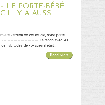
– LE PORTE-BÉBÉ…
C IL Y A AUSSI
mière version de cet article, notre porte
-------------------------- La rando avec les
nos habitudes de voyages il était…
Read More