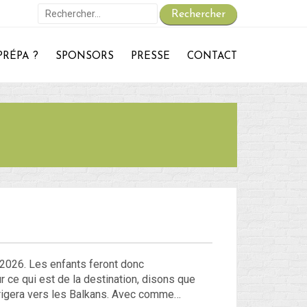
Rechercher :
PRÉPA ?
SPONSORS
PRESSE
CONTACT
On repart :
Des nouvelles ?
30 – Du 1er au 6 ou 7 juillet : En route vers le Retour !
29 – Du 23 au 30 juin : Hong-Kong – partie 1 !
 – du 18 juin au 22 juin : Bye-Bye Bali… Hello Hong-Kong !
Blog
Non classé
e 2026. Les enfants feront donc
 ce qui est de la destination, disons que
Connexion
dirigera vers les Balkans. Avec comme…