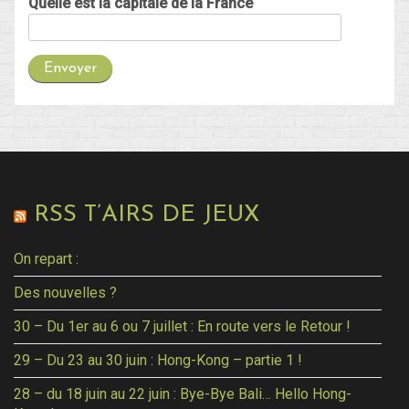
Quelle est la capitale de la France
RSS T’AIRS DE JEUX
On repart :
Des nouvelles ?
30 – Du 1er au 6 ou 7 juillet : En route vers le Retour !
29 – Du 23 au 30 juin : Hong-Kong – partie 1 !
28 – du 18 juin au 22 juin : Bye-Bye Bali… Hello Hong-