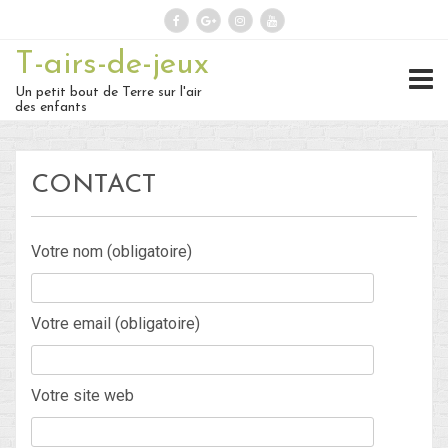
T-airs-de-jeux
Rechercher :
Un petit bout de Terre sur l'air
des enfants
On repart :
CONTACT
Des nouvelles ?
30 – Du 1er au 6 ou 7 juillet : En
Votre nom (obligatoire)
route vers le Retour !
Votre email (obligatoire)
29 – Du 23 au 30 juin : Hong-
Kong – partie 1 !
Votre site web
28 – du 18 juin au 22 juin : Bye-
Bye Bali… Hello Hong-Kong !