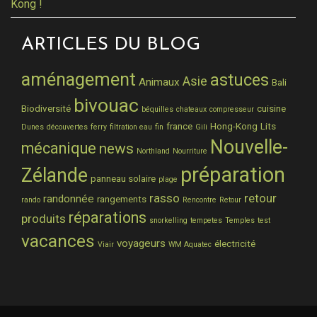
Kong !
ARTICLES DU BLOG
aménagement
astuces
Asie
Animaux
Bali
bivouac
Biodiversité
cuisine
béquilles
chateaux
compresseur
france
Hong-Kong
Lits
Dunes
découvertes
ferry
filtration eau
fin
Gili
Nouvelle-
mécanique
news
Northland
Nourriture
préparation
Zélande
panneau solaire
plage
rasso
retour
randonnée
rangements
rando
Rencontre
Retour
réparations
produits
snorkelling
tempetes
Temples
test
vacances
voyageurs
électricité
Viair
WM Aquatec