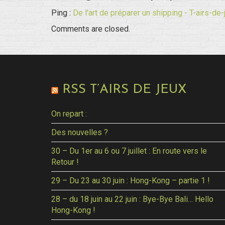
Ping :
De l'art de préparer un shipping - T-airs-de-
Comments are closed.
RSS T’AIRS DE JEUX
On repart :
Des nouvelles ?
30 – Du 1er au 6 ou 7 juillet : En route vers le
Retour !
29 – Du 23 au 30 juin : Hong-Kong – partie 1 !
28 – du 18 juin au 22 juin : Bye-Bye Bali… Hello
Hong-Kong !