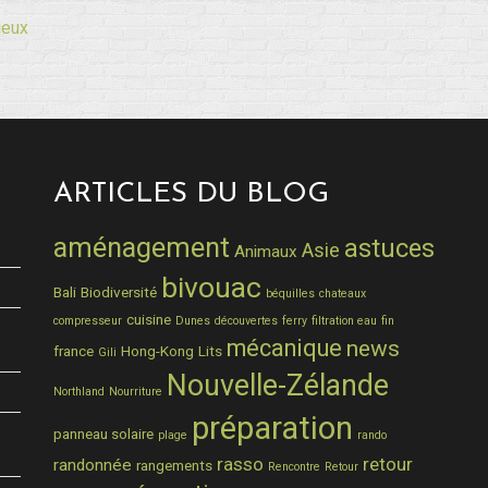
jeux
ARTICLES DU BLOG
aménagement
astuces
Asie
Animaux
bivouac
Bali
Biodiversité
béquilles
chateaux
cuisine
compresseur
Dunes
découvertes
ferry
filtration eau
fin
mécanique
news
france
Hong-Kong
Lits
Gili
Nouvelle-Zélande
Northland
Nourriture
préparation
panneau solaire
plage
rando
rasso
retour
randonnée
rangements
Rencontre
Retour