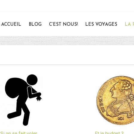
ACCUEIL
BLOG
C’EST NOUS!
LES VOYAGES
LA 
28
Si on se fait voler…
Et le budget ?