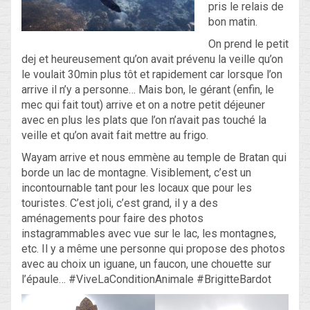
pris le relais de
bon matin.
Blog
On prend le petit
dej et heureusement qu’on avait prévenu la veille qu’on
Non classé
le voulait 30min plus tôt et rapidement car lorsque l’on
arrive il n’y a personne… Mais bon, le gérant (enfin, le
mec qui fait tout) arrive et on a notre petit déjeuner
Connexion
avec en plus les plats que l’on n’avait pas touché la
veille et qu’on avait fait mettre au frigo.
Flux des publications
Wayam arrive et nous emmène au temple de Bratan qui
Flux des commentaires
borde un lac de montagne. Visiblement, c’est un
incontournable tant pour les locaux que pour les
Site de WordPress-FR
touristes. C’est joli, c’est grand, il y a des
aménagements pour faire des photos
instagrammables avec vue sur le lac, les montagnes,
etc. Il y a même une personne qui propose des photos
avec au choix un iguane, un faucon, une chouette sur
l’épaule… #ViveLaConditionAnimale #BrigitteBardot