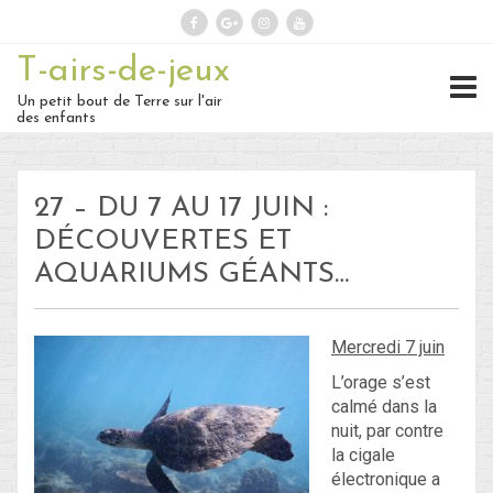
T-airs-de-jeux
Rechercher :
Un petit bout de Terre sur l'air
des enfants
On repart :
27 – DU 7 AU 17 JUIN :
Des nouvelles ?
DÉCOUVERTES ET
AQUARIUMS GÉANTS…
30 – Du 1er au 6 ou 7 juillet : En
route vers le Retour !
Mercredi 7 juin
29 – Du 23 au 30 juin : Hong-
L’orage s’est
Kong – partie 1 !
calmé dans la
nuit, par contre
28 – du 18 juin au 22 juin : Bye-
la cigale
électronique a
Bye Bali… Hello Hong-Kong !