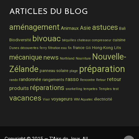
ARTICLES DU BLOG
aménagement
astuces
Asie
Animaux
Bali
bivouac
Biodiversité
cuisine
béquilles
chateaux
compresseur
france
Hong-Kong
Lits
Dunes
découvertes
ferry
filtration eau
fin
Gili
Nouvelle-
mécanique
news
Northland
Nourriture
préparation
Zélande
panneau solaire
plage
rasso
retour
randonnée
rangements
rando
Rencontre
Retour
réparations
produits
snorkelling
tempetes
Temples
test
vacances
voyageurs
électricité
Viair
WM Aquatec
Copyright © 2015 — T'Airs de Jeux. All