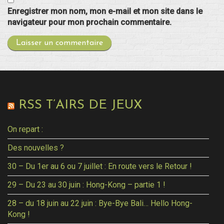
Enregistrer mon nom, mon e-mail et mon site dans le
navigateur pour mon prochain commentaire.
RSS T’AIRS DE JEUX
On repart :
Des nouvelles ?
30 – Du 1er au 6 ou 7 juillet : En route vers le Retour !
29 – Du 23 au 30 juin : Hong-Kong – partie 1 !
28 – du 18 juin au 22 juin : Bye-Bye Bali… Hello Hong-
Kong !