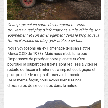
Blog
Non classé
Cette page est en cours de changement. Vous
trouverez aussi plus d’informations sur le véhicule, son
équipement et son aménagement dans le blog sous la
Connexion
forme d’articles du blog (voir tableau en bas).
Nous voyageons en 4×4 aménagé (Nissan Patrol
Flux des publications
Merca 3.3D de 1988). Mais nous n’oublions pas
Flux des commentaires
l’importance de protéger notre planète et c’est
pourquoi la plupart des trajets sont réalisés à vitesse
Site de WordPress-FR
réduite de façon à limiter notre impact écologique et
pour prendre le temps d’observer le monde.
De la même façon, nous avons bien usé nos
chaussures de randonnées dans la nature.