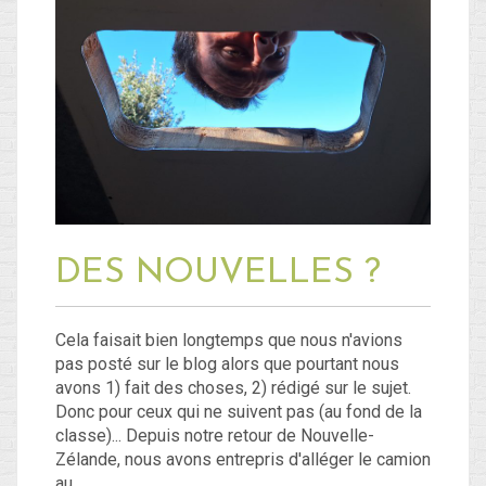
Blog
Non classé
Connexion
Flux des publications
Flux des commentaires
DES NOUVELLES ?
Site de WordPress-FR
Cela faisait bien longtemps que nous n'avions
pas posté sur le blog alors que pourtant nous
avons 1) fait des choses, 2) rédigé sur le sujet.
Donc pour ceux qui ne suivent pas (au fond de la
classe)... Depuis notre retour de Nouvelle-
Zélande, nous avons entrepris d'alléger le camion
au…