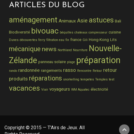
ARTICLES DU BLOG
aménagement
astuces
Asie
Animaux
Bali
bivouac
Biodiversité
cuisine
béquilles
chateaux
compresseur
france
Hong-Kong
Lits
Dunes
découvertes
ferry
filtration eau
fin
Gili
Nouvelle-
mécanique
news
Northland
Nourriture
préparation
Zélande
panneau solaire
plage
rasso
retour
randonnée
rangements
rando
Rencontre
Retour
réparations
produits
snorkelling
tempetes
Temples
test
vacances
voyageurs
électricité
Viair
WM Aquatec
Copyright © 2015 — T'Airs de Jeux. All