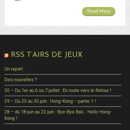
Read More
RSS T’AIRS DE JEUX
On repart :
Des nouvelles ?
30 – Du 1er au 6 ou 7 juillet : En route vers le Retour !
29 – Du 23 au 30 juin : Hong-Kong – partie 1 !
28 – du 18 juin au 22 juin : Bye-Bye Bali… Hello Hong-
Kong !