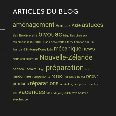
ARTICLES DU BLOG
aménagement
astuces
Asie
Animaux
bivouac
Bali
Biodiversité
béquilles
chateaux
cuisine
compresseur
Dunes
découvertes
ferry
filtration eau
fin
mécanique
news
france
Hong-Kong
Lits
Gili
Nouvelle-Zélande
Northland
Nourriture
préparation
panneau solaire
plage
rando
rasso
retour
randonnée
rangements
Rencontre
Retour
réparations
produits
snorkelling
tempetes
Temples
vacances
voyageurs
test
Viair
WM Aquatec
électricité