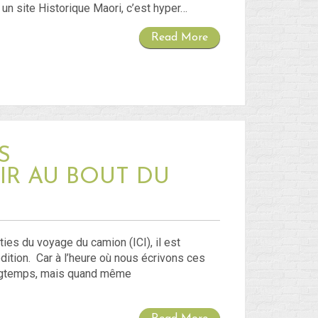
Flux des publications
un site Historique Maori, c’est hyper…
Flux des commentaires
Read More
Site de WordPress-FR
S
IR AU BOUT DU
ies du voyage du camion (ICI), il est
ition. Car à l’heure où nous écrivons ces
ongtemps, mais quand même