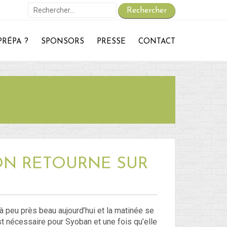
Rechercher :
PRÉPA ?
SPONSORS
PRESSE
CONTACT
On repart :
Des nouvelles ?
30 – Du 1er au 6 ou 7 juillet : En route vers le Retour !
29 – Du 23 au 30 juin : Hong-Kong – partie 1 !
 – du 18 juin au 22 juin : Bye-Bye Bali… Hello Hong-Kong !
Blog
: ON RETOURNE SUR
Non classé
Connexion
t à peu près beau aujourd’hui et la matinée se
t nécessaire pour Syoban et une fois qu’elle