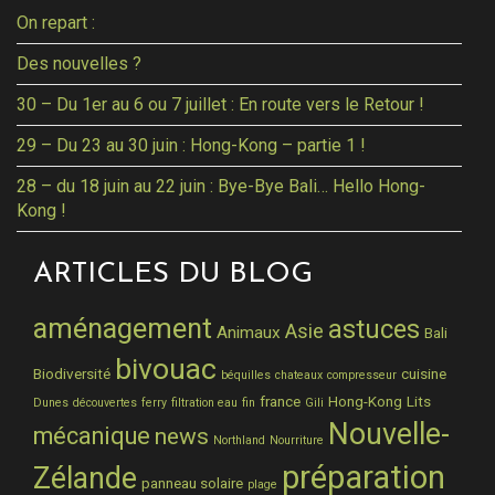
On repart :
Des nouvelles ?
30 – Du 1er au 6 ou 7 juillet : En route vers le Retour !
29 – Du 23 au 30 juin : Hong-Kong – partie 1 !
28 – du 18 juin au 22 juin : Bye-Bye Bali… Hello Hong-
Kong !
ARTICLES DU BLOG
aménagement
astuces
Asie
Animaux
Bali
bivouac
Biodiversité
cuisine
béquilles
chateaux
compresseur
france
Hong-Kong
Lits
Dunes
découvertes
ferry
filtration eau
fin
Gili
Nouvelle-
mécanique
news
Northland
Nourriture
préparation
Zélande
panneau solaire
plage