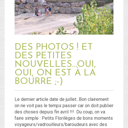
Blog
Non classé
DES PHOTOS ! ET
Connexion
DES PETITES
Flux des publications
NOUVELLES…OUI,
Flux des commentaires
OUI, ON EST À LA
BOURRE ;-)
Site de WordPress-FR
Le dernier article date de juillet...Bon clairement
on ne voit pas le temps passer car on doit publier
des choses depuis fin avril !!! Du coup, on va
faire simple : Petits Florilèges de bons moments
voyageurs/vadrouilleurs/baroudeurs avec des