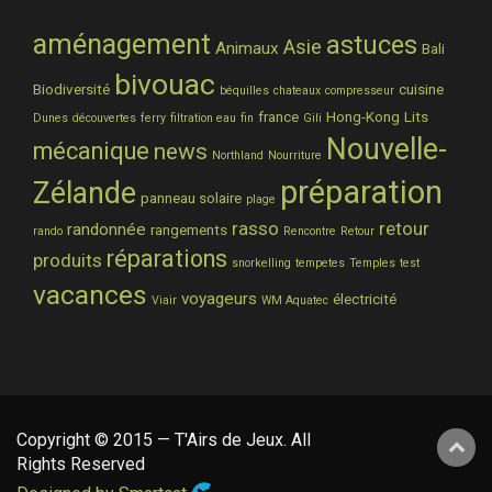
aménagement
astuces
Asie
Animaux
Bali
bivouac
Biodiversité
cuisine
béquilles
chateaux
compresseur
france
Hong-Kong
Lits
Dunes
découvertes
ferry
filtration eau
fin
Gili
Nouvelle-
mécanique
news
Northland
Nourriture
préparation
Zélande
panneau solaire
plage
rasso
retour
randonnée
rangements
rando
Rencontre
Retour
réparations
produits
snorkelling
tempetes
Temples
test
vacances
voyageurs
électricité
Viair
WM Aquatec
Copyright © 2015 — T'Airs de Jeux. All
Rights Reserved