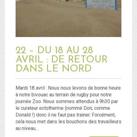
Blog
Non classé
22 – DU 18 AU 28
Connexion
AVRIL : DE RETOUR
Flux des publications
DANS LE NORD
Flux des commentaires
Site de WordPress-FR
Mardi 18 avril : Nous nous levons de bonne heure
à notre bivouac au terrain de rugby pour notre
journée Zoo. Nous sommes attendus à 9h30 par
le curateur ectotherme (nommé Don, comme
Donald !) donc il ne faut pas trainer. Forcément,
cela nous met dans les bouchons des travailleurs
au niveau…