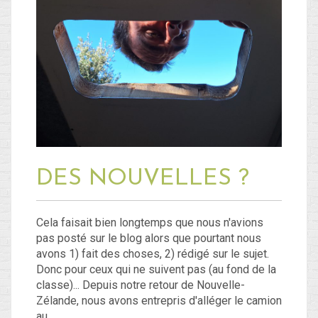
Blog
Non classé
Connexion
Flux des publications
Flux des commentaires
DES NOUVELLES ?
Site de WordPress-FR
Cela faisait bien longtemps que nous n'avions
pas posté sur le blog alors que pourtant nous
avons 1) fait des choses, 2) rédigé sur le sujet.
Donc pour ceux qui ne suivent pas (au fond de la
classe)... Depuis notre retour de Nouvelle-
Zélande, nous avons entrepris d'alléger le camion
au…