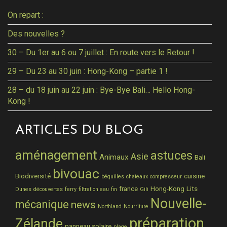
On repart :
Des nouvelles ?
30 – Du 1er au 6 ou 7 juillet : En route vers le Retour !
29 – Du 23 au 30 juin : Hong-Kong – partie 1 !
28 – du 18 juin au 22 juin : Bye-Bye Bali… Hello Hong-
Kong !
ARTICLES DU BLOG
aménagement
astuces
Asie
Animaux
Bali
bivouac
Biodiversité
cuisine
béquilles
chateaux
compresseur
france
Hong-Kong
Lits
Dunes
découvertes
ferry
filtration eau
fin
Gili
Nouvelle-
mécanique
news
Northland
Nourriture
préparation
Zélande
panneau solaire
plage