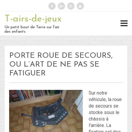
T-airs-de-jeux
Rechercher :
Un petit bout de Terre sur l'air
des enfants
On repart :
PORTE ROUE DE SECOURS,
Des nouvelles ?
OU L’ART DE NE PAS SE
FATIGUER
30 – Du 1er au 6 ou 7 juillet : En
route vers le Retour !
Sur notre
29 – Du 23 au 30 juin : Hong-
véhicule, la roue
de secours se
Kong – partie 1 !
stocke sous le
châssis à
28 – du 18 juin au 22 juin : Bye-
l’arrière. La
Bye Bali… Hello Hong-Kong !
fixation est des