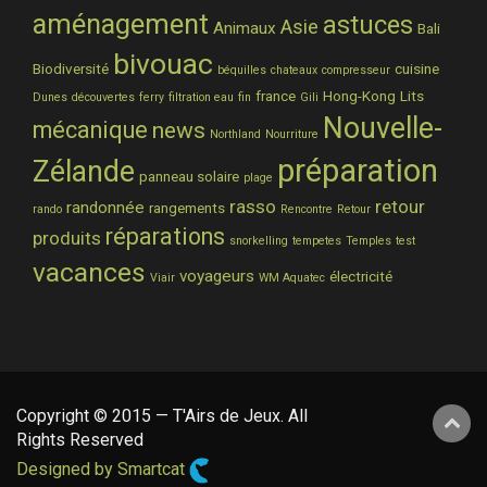
aménagement
astuces
Asie
Animaux
Bali
bivouac
Biodiversité
cuisine
béquilles
chateaux
compresseur
france
Hong-Kong
Lits
Dunes
découvertes
ferry
filtration eau
fin
Gili
Nouvelle-
mécanique
news
Northland
Nourriture
préparation
Zélande
panneau solaire
plage
rasso
retour
randonnée
rangements
rando
Rencontre
Retour
réparations
produits
snorkelling
tempetes
Temples
test
vacances
voyageurs
électricité
Viair
WM Aquatec
Copyright © 2015 — T'Airs de Jeux. All
Rights Reserved
Designed by Smartcat