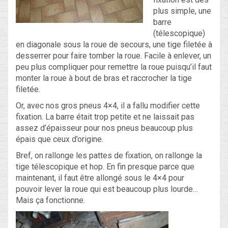
plus simple, une
barre
Blog
(télescopique)
en diagonale sous la roue de secours, une tige filetée à
Non classé
desserrer pour faire tomber la roue. Facile à enlever, un
peu plus compliquer pour remettre la roue puisqu’il faut
monter la roue à bout de bras et raccrocher la tige
Connexion
filetée.
Flux des publications
Or, avec nos gros pneus 4×4, il a fallu modifier cette
fixation. La barre était trop petite et ne laissait pas
Flux des commentaires
assez d’épaisseur pour nos pneus beaucoup plus
épais que ceux d’origine.
Site de WordPress-FR
Bref, on rallonge les pattes de fixation, on rallonge la
tige télescopique et hop. En fin presque parce que
maintenant, il faut être allongé sous le 4×4 pour
pouvoir lever la roue qui est beaucoup plus lourde…
Mais ça fonctionne.