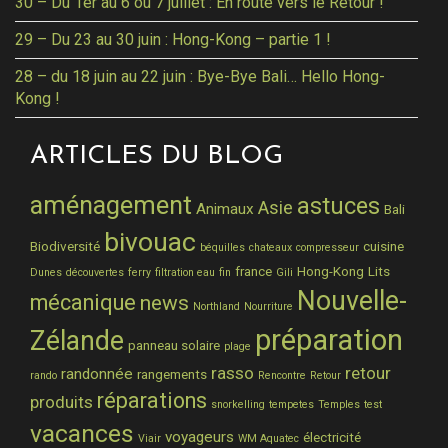
30 – Du 1er au 6 ou 7 juillet : En route vers le Retour !
29 – Du 23 au 30 juin : Hong-Kong – partie 1 !
28 – du 18 juin au 22 juin : Bye-Bye Bali… Hello Hong-
Kong !
ARTICLES DU BLOG
aménagement
astuces
Asie
Animaux
Bali
bivouac
Biodiversité
cuisine
béquilles
chateaux
compresseur
france
Hong-Kong
Lits
Dunes
découvertes
ferry
filtration eau
fin
Gili
Nouvelle-
mécanique
news
Northland
Nourriture
préparation
Zélande
panneau solaire
plage
rasso
retour
randonnée
rangements
rando
Rencontre
Retour
réparations
produits
snorkelling
tempetes
Temples
test
vacances
voyageurs
électricité
Viair
WM Aquatec