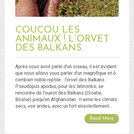
Blog
COUCOU LES
Non classé
ANIMAUX ! L’ORVET
DES BALKANS.
Connexion
Flux des publications
Après vous avoir parlé d'un oiseau, il est évident
Flux des commentaires
que nous allons vous parler d'un magnifique et ô
combien noble reptile... l'orvet des Balkans.
Site de WordPress-FR
Pseudopus apodus, pour les latinistes, se
rencontre de l'ouest des Balkans (Croatie,
Bosnie) jusqu'en Afghanistan. Il aime les climats
secs, voir arides, avec un fort ensoleillement.…
Read More