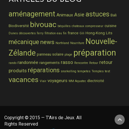
aménagement
astuces
Asie
Animaux
Bali
bivouac
Biodiversité
cuisine
béquilles
chateaux
compresseur
france
Hong-Kong
Lits
Dunes
découvertes
ferry
filtration eau
fin
Gili
Nouvelle-
mécanique
news
Northland
Nourriture
préparation
Zélande
panneau solaire
plage
rasso
retour
randonnée
rangements
rando
Rencontre
Retour
réparations
produits
snorkelling
tempetes
Temples
test
vacances
voyageurs
électricité
Viair
WM Aquatec
Copyright © 2015 — T'Airs de Jeux. All
Rights Reserved