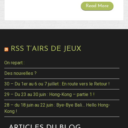
Read More
RSS T’AIRS DE JEUX
On repart :
Des nouvelles ?
30 – Du 1er au 6 ou 7 juillet : En route vers le Retour !
29 – Du 23 au 30 juin : Hong-Kong – partie 1 !
28 – du 18 juin au 22 juin : Bye-Bye Bali… Hello Hong-
Kong !
ARTICLES DU BLOG