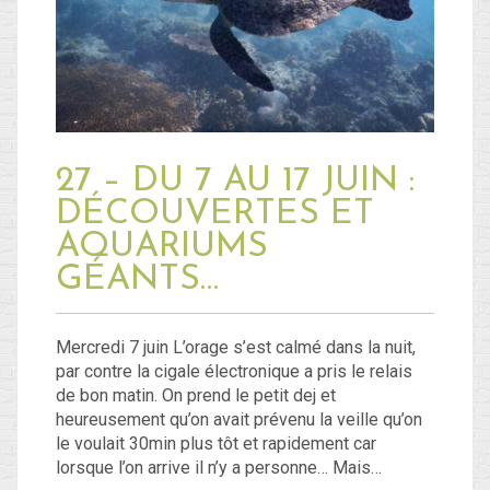
Blog
Non classé
27 – DU 7 AU 17 JUIN :
Connexion
DÉCOUVERTES ET
Flux des publications
AQUARIUMS
Flux des commentaires
GÉANTS…
Site de WordPress-FR
Mercredi 7 juin L’orage s’est calmé dans la nuit,
par contre la cigale électronique a pris le relais
de bon matin. On prend le petit dej et
heureusement qu’on avait prévenu la veille qu’on
le voulait 30min plus tôt et rapidement car
lorsque l’on arrive il n’y a personne… Mais…