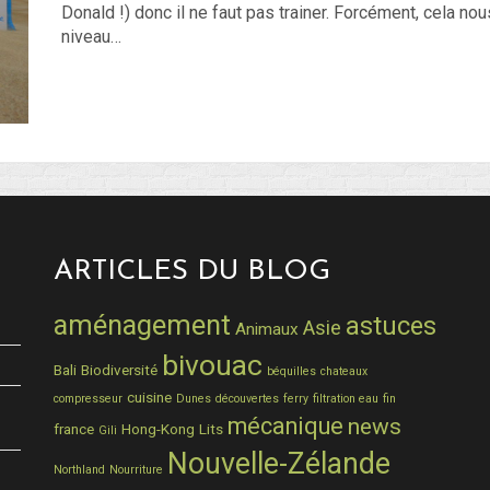
Donald !) donc il ne faut pas trainer. Forcément, cela n
niveau…
ARTICLES DU BLOG
aménagement
astuces
Asie
Animaux
bivouac
Bali
Biodiversité
béquilles
chateaux
cuisine
compresseur
Dunes
découvertes
ferry
filtration eau
fin
mécanique
news
france
Hong-Kong
Lits
Gili
Nouvelle-Zélande
Northland
Nourriture