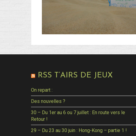
RSS T’AIRS DE JEUX
On repart :
Des nouvelles ?
30 – Du 1er au 6 ou 7 juillet : En route vers le
Retour !
29 – Du 23 au 30 juin : Hong-Kong – partie 1 !