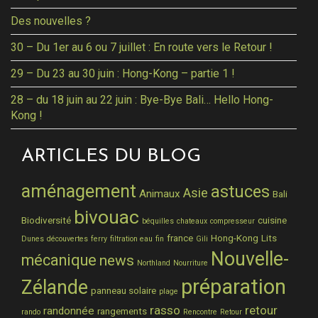
Des nouvelles ?
30 – Du 1er au 6 ou 7 juillet : En route vers le Retour !
29 – Du 23 au 30 juin : Hong-Kong – partie 1 !
28 – du 18 juin au 22 juin : Bye-Bye Bali… Hello Hong-
Kong !
ARTICLES DU BLOG
aménagement
astuces
Asie
Animaux
Bali
bivouac
Biodiversité
cuisine
béquilles
chateaux
compresseur
france
Hong-Kong
Lits
Dunes
découvertes
ferry
filtration eau
fin
Gili
Nouvelle-
mécanique
news
Northland
Nourriture
préparation
Zélande
panneau solaire
plage
rasso
retour
randonnée
rangements
rando
Rencontre
Retour