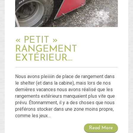
Blog
Non classé
« PETIT »
RANGEMENT
Connexion
EXTÉRIEUR…
Flux des publications
Flux des commentaires
Nous avons pleiiiin de place de rangement dans
le shelter (et dans la cabine), mais lors de nos
Site de WordPress-FR
dernières vacances nous avons réalisé que les
rangements extérieurs manquaient plus vite que
prévu. Étonnamment, il y a des choses que nous
préférons stocker dans une zone moins propre,
comme les jeux…
Read More