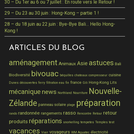
30 – Du 1er au 6 ou 7 juillet : En route vers le Retour !
29 – Du 23 au 30 juin : Hong-Kong – partie 1 !
28 – du 18 juin au 22 juin : Bye-Bye Bali… Hello Hong-
Kong !
ARTICLES DU BLOG
aménagement
astuces
Asie
Animaux
Bali
bivouac
Biodiversité
cuisine
béquilles
chateaux
compresseur
france
Hong-Kong
Lits
Dunes
découvertes
ferry
filtration eau
fin
Gili
Nouvelle-
mécanique
news
Northland
Nourriture
préparation
Zélande
panneau solaire
plage
rasso
retour
randonnée
rangements
rando
Rencontre
Retour
réparations
produits
snorkelling
tempetes
Temples
test
vacances
voyageurs
électricité
Viair
WM Aquatec