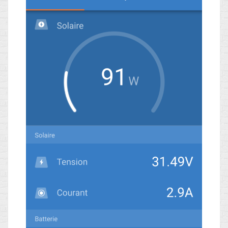
Blog
Non classé
Connexion
Flux des publications
Flux des commentaires
Site de WordPress-FR