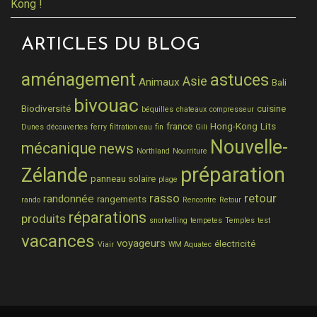
Kong !
ARTICLES DU BLOG
aménagement
astuces
Asie
Animaux
Bali
bivouac
Biodiversité
cuisine
béquilles
chateaux
compresseur
france
Hong-Kong
Lits
Dunes
découvertes
ferry
filtration eau
fin
Gili
Nouvelle-
mécanique
news
Northland
Nourriture
préparation
Zélande
panneau solaire
plage
rasso
retour
randonnée
rangements
rando
Rencontre
Retour
réparations
produits
snorkelling
tempetes
Temples
test
vacances
voyageurs
électricité
Viair
WM Aquatec