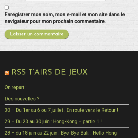
Enregistrer mon nom, mon e-mail et mon site dans le
navigateur pour mon prochain commentaire.
RSS T’AIRS DE JEUX
On repart :
Des nouvelles ?
30 – Du 1er au 6 ou 7 juillet : En route vers le Retour !
29 – Du 23 au 30 juin : Hong-Kong – partie 1 !
28 – du 18 juin au 22 juin : Bye-Bye Bali… Hello Hong-