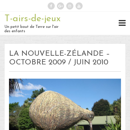
T-airs-de-jeux
Rechercher :
Un petit bout de Terre sur l'air
des enfants
On repart :
LA NOUVELLE-ZÉLANDE –
Des nouvelles ?
OCTOBRE 2009 / JUIN 2010
30 – Du 1er au 6 ou 7 juillet : En
route vers le Retour !
29 – Du 23 au 30 juin : Hong-
Kong – partie 1 !
28 – du 18 juin au 22 juin : Bye-
Bye Bali… Hello Hong-Kong !