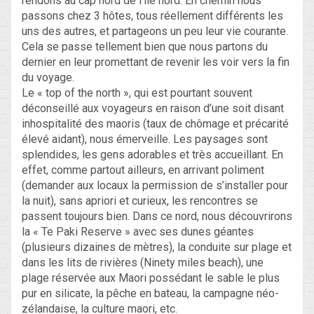
rendons au cap nord de l’île nord. En chemin nous
passons chez 3 hôtes, tous réellement différents les
uns des autres, et partageons un peu leur vie courante.
Cela se passe tellement bien que nous partons du
dernier en leur promettant de revenir les voir vers la fin
du voyage.
Le « top of the north », qui est pourtant souvent
déconseillé aux voyageurs en raison d’une soit disant
inhospitalité des maoris (taux de chômage et précarité
élevé aidant), nous émerveille. Les paysages sont
splendides, les gens adorables et très accueillant. En
effet, comme partout ailleurs, en arrivant poliment
(demander aux locaux la permission de s’installer pour
la nuit), sans apriori et curieux, les rencontres se
passent toujours bien. Dans ce nord, nous découvrirons
la « Te Paki Reserve » avec ses dunes géantes
(plusieurs dizaines de mètres), la conduite sur plage et
dans les lits de rivières (Ninety miles beach), une
plage réservée aux Maori possédant le sable le plus
pur en silicate, la pêche en bateau, la campagne néo-
zélandaise, la culture maori, etc.