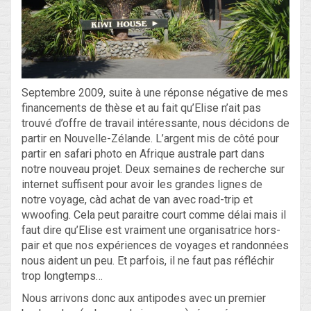
Blog
Non classé
Septembre 2009, suite à une réponse négative de mes
financements de thèse et au fait qu’Elise n’ait pas
Connexion
trouvé d’offre de travail intéressante, nous décidons de
partir en Nouvelle-Zélande. L’argent mis de côté pour
Flux des publications
partir en safari photo en Afrique australe part dans
Flux des commentaires
notre nouveau projet. Deux semaines de recherche sur
internet suffisent pour avoir les grandes lignes de
Site de WordPress-FR
notre voyage, càd achat de van avec road-trip et
wwoofing. Cela peut paraitre court comme délai mais il
faut dire qu’Elise est vraiment une organisatrice hors-
pair et que nos expériences de voyages et randonnées
nous aident un peu. Et parfois, il ne faut pas réfléchir
trop longtemps…
Nous arrivons donc aux antipodes avec un premier