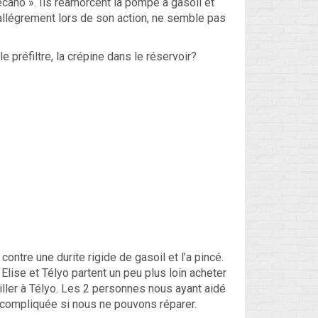
Flux des publications
mécano ». Ils réamorcent la pompe à gasoil et
llégrement lors de son action, ne semble pas
Flux des commentaires
e préfiltre, la crépine dans le réservoir?
Site de WordPress-FR
ontre une durite rigide de gasoil et l’a pincé.
Elise et Télyo partent un peu plus loin acheter
ailler à Télyo. Les 2 personnes nous ayant aidé
e compliquée si nous ne pouvons réparer.