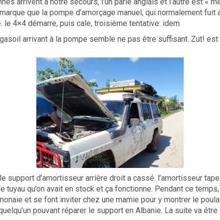
es arrivent à notre secours, l’un parle anglais et l’autre est « 
marque que la pompe d’amorçage manuel, qui normalement fuit a
e. le 4×4 démarre, puis cale, troisième tentative: idem.
gasoil arrivant à la pompe semble ne pas être suffisant. Zut! est l
 support d’amortisseur arrière droit a cassé. l’amortisseur tape c
e tuyau qu’on avait en stock et ça fonctionne. Pendant ce temps, 
e monaie et se font inviter chez une mamie pour y montrer le poul
quelqu’un pouvant réparer le support en Albanie. La suite va êtr