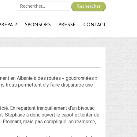
Rechercher :
PRÉPA ?
SPONSORS
PRESSE
CONTACT
On repart :
Des nouvelles ?
30 – Du 1er au 6 ou 7 juillet : En route vers le Retour !
29 – Du 23 au 30 juin : Hong-Kong – partie 1 !
 – du 18 juin au 22 juin : Bye-Bye Bali… Hello Hong-Kong !
ment en Albanie à des routes « goudronnées »
s trous permettent d’y faire disparaitre une
Blog
Non classé
cié. En repartant tranquillement d’un bivouac
t. Stéphane à donc ouvert le capot et tenter de
e. Étonnant, mais pas compliqué. on réamorce,
Connexion