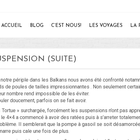
ACCUEIL
BLOG
C’EST NOUS!
LES VOYAGES
LA 
SPENSION (SUITE)
28
 notre périple dans les Balkans nous avons été confronté notam
s de poules de tailles impressionnantes . Non seulement certain
eur nombre rend impossible de les éviter.
uler doucement, parfois on se fait avoir.
 Tortue » surchargée, forcément les suspensions n’ont pas appré
, le 4×4 a commencé à avoir des ratées puis à s’arreter totalemen
problème. Il semblerait que la pompe à gasoil se soit désamorcé
arre puis cale une fois de plus.