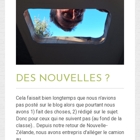
Blog
Non classé
Connexion
Flux des publications
Flux des commentaires
DES NOUVELLES ?
Site de WordPress-FR
Cela faisait bien longtemps que nous n'avions
pas posté sur le blog alors que pourtant nous
avons 1) fait des choses, 2) rédigé sur le sujet.
Donc pour ceux qui ne suivent pas (au fond de la
classe)... Depuis notre retour de Nouvelle-
Zélande, nous avons entrepris d'alléger le camion
au…