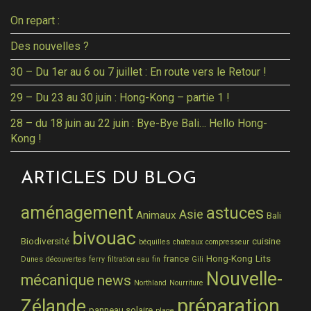
On repart :
Des nouvelles ?
30 – Du 1er au 6 ou 7 juillet : En route vers le Retour !
29 – Du 23 au 30 juin : Hong-Kong – partie 1 !
28 – du 18 juin au 22 juin : Bye-Bye Bali… Hello Hong-
Kong !
ARTICLES DU BLOG
aménagement
astuces
Asie
Animaux
Bali
bivouac
Biodiversité
cuisine
béquilles
chateaux
compresseur
france
Hong-Kong
Lits
Dunes
découvertes
ferry
filtration eau
fin
Gili
Nouvelle-
mécanique
news
Northland
Nourriture
préparation
Zélande
panneau solaire
plage