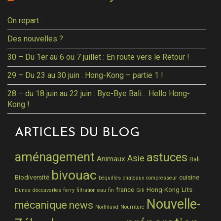
On repart :
Des nouvelles ?
30 – Du 1er au 6 ou 7 juillet : En route vers le Retour !
29 – Du 23 au 30 juin : Hong-Kong – partie 1 !
28 – du 18 juin au 22 juin : Bye-Bye Bali… Hello Hong-
Kong !
ARTICLES DU BLOG
aménagement
astuces
Asie
Animaux
Bali
bivouac
Biodiversité
cuisine
béquilles
chateaux
compresseur
france
Hong-Kong
Lits
Dunes
découvertes
ferry
filtration eau
fin
Gili
Nouvelle-
mécanique
news
Northland
Nourriture