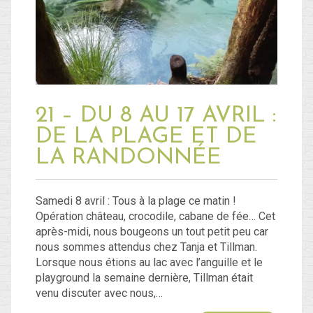
Blog
Non classé
21 – DU 8 AU 17 AVRIL :
Connexion
DE LA PLAGE ET DE
Flux des publications
LA RANDONNÉE
Flux des commentaires
Site de WordPress-FR
Samedi 8 avril : Tous à la plage ce matin !
Opération château, crocodile, cabane de fée… Cet
après-midi, nous bougeons un tout petit peu car
nous sommes attendus chez Tanja et Tillman.
Lorsque nous étions au lac avec l’anguille et le
playground la semaine dernière, Tillman était
venu discuter avec nous,…