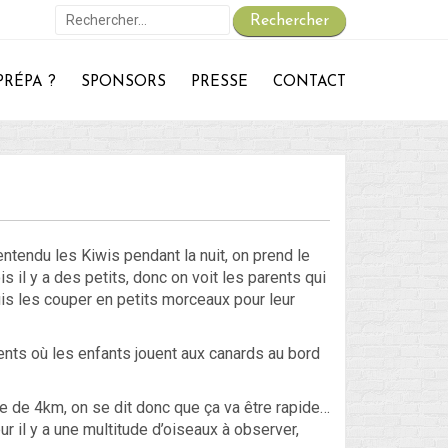
Rechercher :
PRÉPA ?
SPONSORS
PRESSE
CONTACT
On repart :
Des nouvelles ?
30 – Du 1er au 6 ou 7 juillet : En route vers le Retour !
29 – Du 23 au 30 juin : Hong-Kong – partie 1 !
 – du 18 juin au 22 juin : Bye-Bye Bali… Hello Hong-Kong !
entendu les Kiwis pendant la nuit, on prend le
s il y a des petits, donc on voit les parents qui
uis les couper en petits morceaux pour leur
Blog
Non classé
nts où les enfants jouent aux canards au bord
ile de 4km, on se dit donc que ça va être rapide…
Connexion
il y a une multitude d’oiseaux à observer,