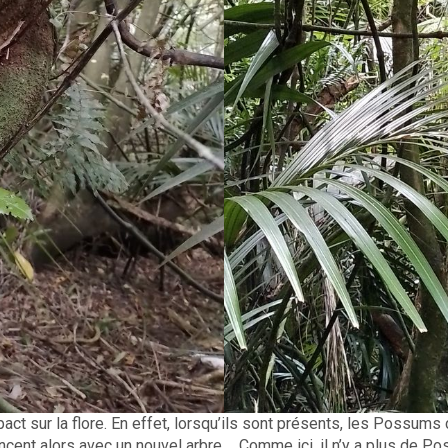
t sur la flore. En effet, lorsqu’ils sont présents, les Possums 
encent alors avec un nouvel arbre…. Comme ici, il n’y a plus de P