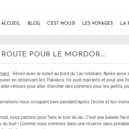
ACCUEIL
BLOG
C’EST NOUS!
LES VOYAGES
LA 
 EN ROUTE POUR LE MORDOR….
28
 mars
: Réveil avec le soleil au bord du Lac rotokare. Après avoir 
jeuner en observant les Pukekos. Ils sont marrants et pour une foi
 aller-retours pour aller chercher des pommes pour les petits, p
rvations nous occupent bien pendant/après l’école et les mome
midi, nous partons pour faire le tour du lac. C’est une balade fac
 du tout ! Comme nous sommes dans une réserve sans prédateur 