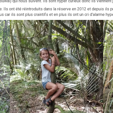
touwai) qui nous suivent. Ils sont hyper curieux donc ils viennent 
. Ils ont été réintroduits dans la réserve en 2012 et depuis ils p
s car ils sont plus craintifs et en plus ils ont un cri d’alarme hyp