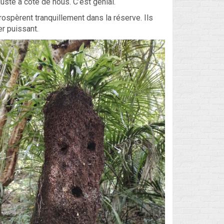
juste à côté de nous. C’est génial.
rospèrent tranquillement dans la réserve. Ils
er puissant.