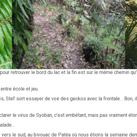
our retrouver le bord du lac et la fin est sur le même chemin qu
entre école et jeu.
s, Stef sort essayer de voir des geckos avec la frontale… Bon, il
éclarer le virus de Syoban, c’est embêtant, mais pas vraiment éto
balade…
er vers le sud, au bivouac de Patéa où nous étions la semaine dern