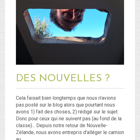
Blog
Non classé
Connexion
Flux des publications
Flux des commentaires
DES NOUVELLES ?
Site de WordPress-FR
Cela faisait bien longtemps que nous n'avions
pas posté sur le blog alors que pourtant nous
avons 1) fait des choses, 2) rédigé sur le sujet.
Donc pour ceux qui ne suivent pas (au fond de la
classe)... Depuis notre retour de Nouvelle-
Zélande, nous avons entrepris d'alléger le camion
au…