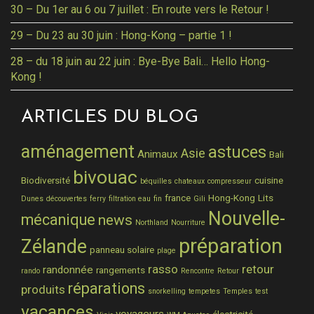
30 – Du 1er au 6 ou 7 juillet : En route vers le Retour !
29 – Du 23 au 30 juin : Hong-Kong – partie 1 !
28 – du 18 juin au 22 juin : Bye-Bye Bali… Hello Hong-
Kong !
ARTICLES DU BLOG
aménagement
astuces
Asie
Animaux
Bali
bivouac
Biodiversité
cuisine
béquilles
chateaux
compresseur
france
Hong-Kong
Lits
Dunes
découvertes
ferry
filtration eau
fin
Gili
Nouvelle-
mécanique
news
Northland
Nourriture
préparation
Zélande
panneau solaire
plage
rasso
retour
randonnée
rangements
rando
Rencontre
Retour
réparations
produits
snorkelling
tempetes
Temples
test
vacances