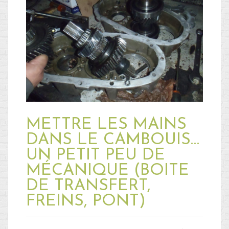
METTRE LES MAINS
DANS LE CAMBOUIS…
UN PETIT PEU DE
MÉCANIQUE (BOITE
DE TRANSFERT,
FREINS, PONT)