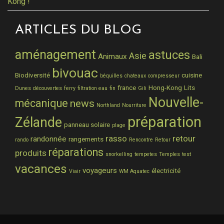
Kong !
ARTICLES DU BLOG
aménagement
astuces
Asie
Animaux
Bali
bivouac
Biodiversité
cuisine
béquilles
chateaux
compresseur
france
Hong-Kong
Lits
Dunes
découvertes
ferry
filtration eau
fin
Gili
Nouvelle-
mécanique
news
Northland
Nourriture
préparation
Zélande
panneau solaire
plage
rasso
retour
randonnée
rangements
rando
Rencontre
Retour
réparations
produits
snorkelling
tempetes
Temples
test
vacances
voyageurs
électricité
Viair
WM Aquatec