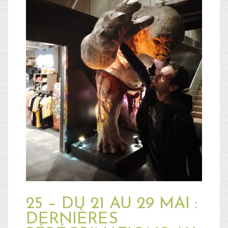
Blog
Non classé
Connexion
Flux des publications
Flux des commentaires
Site de WordPress-FR
25 – DU 21 AU 29 MAI :
DERNIÈRES