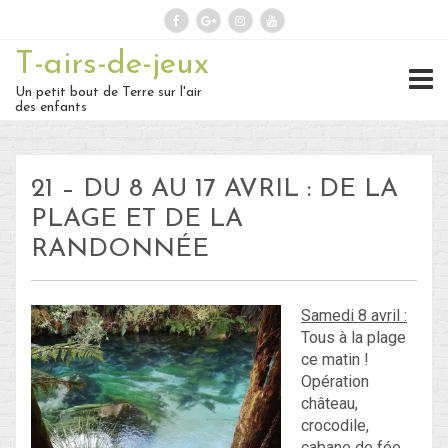
T-airs-de-jeux
Rechercher :
Un petit bout de Terre sur l'air
des enfants
On repart :
21 – DU 8 AU 17 AVRIL : DE LA
Des nouvelles ?
PLAGE ET DE LA
RANDONNÉE
30 – Du 1er au 6 ou 7 juillet : En
route vers le Retour !
Samedi 8 avril :
29 – Du 23 au 30 juin : Hong-
Tous à la plage
ce matin !
Kong – partie 1 !
Opération
château,
28 – du 18 juin au 22 juin : Bye-
crocodile,
Bye Bali… Hello Hong-Kong !
cabane de fée…