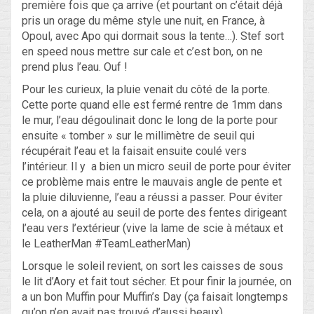
première fois que ça arrive (et pourtant on c’était déjà
pris un orage du même style une nuit, en France, à
Opoul, avec Apo qui dormait sous la tente…). Stef sort
en speed nous mettre sur cale et c’est bon, on ne
prend plus l’eau. Ouf !
Pour les curieux, la pluie venait du côté de la porte.
Cette porte quand elle est fermé rentre de 1mm dans
le mur, l’eau dégoulinait donc le long de la porte pour
ensuite « tomber » sur le millimètre de seuil qui
récupérait l’eau et la faisait ensuite coulé vers
l’intérieur. Il y a bien un micro seuil de porte pour éviter
ce problème mais entre le mauvais angle de pente et
la pluie diluvienne, l’eau a réussi a passer. Pour éviter
cela, on a ajouté au seuil de porte des fentes dirigeant
l’eau vers l’extérieur (vive la lame de scie à métaux et
le LeatherMan #TeamLeatherMan)
Lorsque le soleil revient, on sort les caisses de sous
le lit d’Aory et fait tout sécher. Et pour finir la journée, on
a un bon Muffin pour Muffin’s Day (ça faisait longtemps
qu’on n’en avait pas trouvé d’aussi beaux).