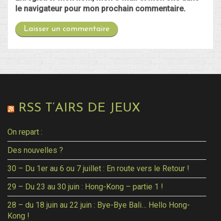
le navigateur pour mon prochain commentaire.
RSS T’AIRS DE JEUX
On repart :
Des nouvelles ?
30 – Du 1er au 6 ou 7 juillet : En route vers le Retour !
29 – Du 23 au 30 juin : Hong-Kong – partie 1 !
28 – du 18 juin au 22 juin : Bye-Bye Bali… Hello Hong-
Kong !