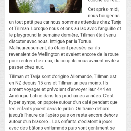
Cet après-midi,
nous bougeons
Blog
un tout petit peu car nous sommes attendus chez Tanja
et Tillman. Lorsque nous étions au lac avec l’anguille et
Non classé
le playground la semaine dernière, Tillman était venu
discuter avec nous, intrigué par la Tortue.
Connexion
Malheureusement, ils étaient pressés car ils
revenaient de Wellington et avaient encore de la route
Flux des publications
pour rentrer chez eux, du coup ils nous avaient invité à
passer chez eux.
Flux des commentaires
Tillman et Tanja sont d’origine Allemande, Tillman est
Site de WordPress-FR
en NZ depuis 15 ans et Tillman un peu moins. Ils
aiment voyager et prévoient d’envoyer leur 4×4 en
Amérique Latine dans les prochaines années. C’est
hyper sympa, on papote autour d’un café pendant que
les enfants jouent dans le jardin. On traine dehors
jusqu’à l’heure de l’apéro puis on reste encore dehors
autour d’un brasero… Les enfants s’éclatent à jouer
avec des bâtons enflammés puis vont gentiment se