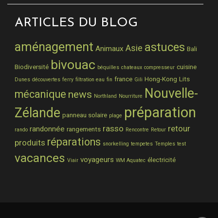
ARTICLES DU BLOG
aménagement
astuces
Asie
Animaux
Bali
bivouac
Biodiversité
cuisine
béquilles
chateaux
compresseur
france
Hong-Kong
Lits
Dunes
découvertes
ferry
filtration eau
fin
Gili
Nouvelle-
mécanique
news
Northland
Nourriture
préparation
Zélande
panneau solaire
plage
rasso
retour
randonnée
rangements
rando
Rencontre
Retour
réparations
produits
snorkelling
tempetes
Temples
test
vacances
voyageurs
électricité
Viair
WM Aquatec