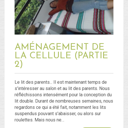
Blog
Non classé
AMÉNAGEMENT DE
Connexion
LA CELLULE (PARTIE
Flux des publications
2)
Flux des commentaires
Site de WordPress-FR
Le lit des parents... Il est maintenant temps de
s'intéresser au salon et au lit des parents. Nous
réfléchissons intensément pour la conception du
lit double. Durant de nombreuses semaines, nous
regardons ce qui a été fait, notamment les lits
suspendus pouvant s'abaisser, ou alors sur
roulettes. Mais nous ne…