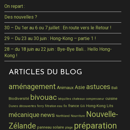
On repart :
Des nouvelles ?
30 – Du 1er au 6 ou 7 juillet : En route vers le Retour !
29 – Du 23 au 30 juin : Hong-Kong – partie 1 !
28 – du 18 juin au 22 juin : Bye-Bye Bali… Hello Hong-
Kong !
ARTICLES DU BLOG
aménagement
astuces
Asie
Animaux
Bali
bivouac
Biodiversité
cuisine
béquilles
chateaux
compresseur
france
Hong-Kong
Lits
Dunes
découvertes
ferry
filtration eau
fin
Gili
Nouvelle-
mécanique
news
Northland
Nourriture
préparation
Zélande
panneau solaire
plage