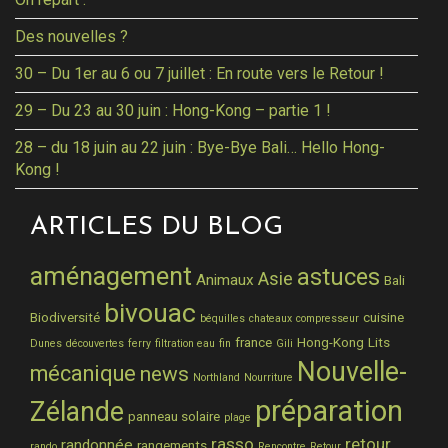
Des nouvelles ?
30 – Du 1er au 6 ou 7 juillet : En route vers le Retour !
29 – Du 23 au 30 juin : Hong-Kong – partie 1 !
28 – du 18 juin au 22 juin : Bye-Bye Bali… Hello Hong-
Kong !
ARTICLES DU BLOG
aménagement
astuces
Asie
Animaux
Bali
bivouac
Biodiversité
cuisine
béquilles
chateaux
compresseur
france
Hong-Kong
Lits
Dunes
découvertes
ferry
filtration eau
fin
Gili
Nouvelle-
mécanique
news
Northland
Nourriture
préparation
Zélande
panneau solaire
plage
rasso
retour
randonnée
rangements
rando
Rencontre
Retour