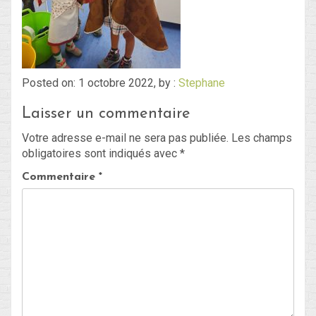
Blog
Non classé
Posted on: 1 octobre 2022, by :
Stephane
Laisser un commentaire
Connexion
Votre adresse e-mail ne sera pas publiée.
Les champs
Flux des publications
obligatoires sont indiqués avec
*
Flux des commentaires
Commentaire
*
Site de WordPress-FR