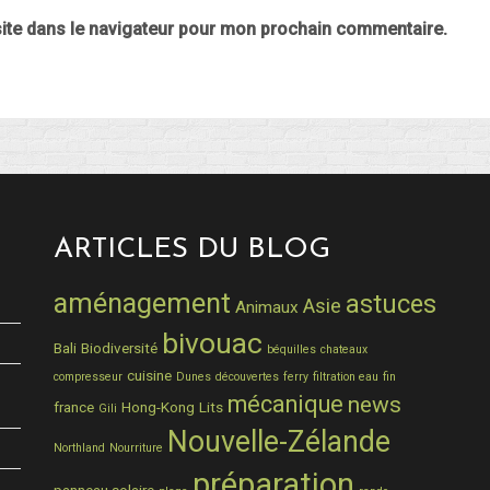
ite dans le navigateur pour mon prochain commentaire.
ARTICLES DU BLOG
aménagement
astuces
Asie
Animaux
bivouac
Bali
Biodiversité
béquilles
chateaux
cuisine
compresseur
Dunes
découvertes
ferry
filtration eau
fin
mécanique
news
france
Hong-Kong
Lits
Gili
Nouvelle-Zélande
Northland
Nourriture
préparation