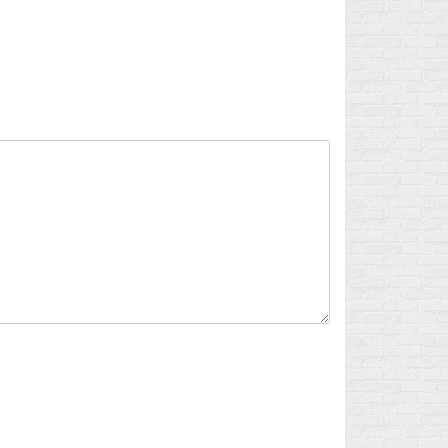
Flux des publications
Flux des commentaires
Site de WordPress-FR