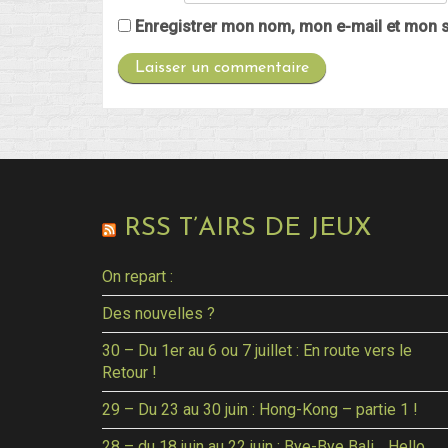
Enregistrer mon nom, mon e-mail et mon s
RSS T’AIRS DE JEUX
On repart :
Des nouvelles ?
30 – Du 1er au 6 ou 7 juillet : En route vers le
Retour !
29 – Du 23 au 30 juin : Hong-Kong – partie 1 !
28 – du 18 juin au 22 juin : Bye-Bye Bali… Hello