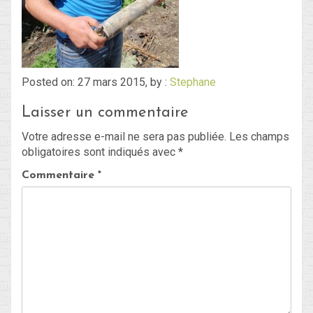
Blog
Non classé
Posted on: 27 mars 2015, by :
Stephane
Laisser un commentaire
Connexion
Votre adresse e-mail ne sera pas publiée.
Les champs
Flux des publications
obligatoires sont indiqués avec
*
Flux des commentaires
Commentaire
*
Site de WordPress-FR