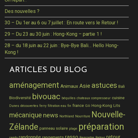
Des nouvelles ?
30 – Du 1er au 6 ou 7 juillet : En route vers le Retour !
29 – Du 23 au 30 juin : Hong-Kong – partie 1 !
28 – du 18 juin au 22 juin : Bye-Bye Bali… Hello Hong-
Kong !
ARTICLES DU BLOG
aménagement
astuces
Asie
Animaux
Bali
bivouac
Biodiversité
cuisine
béquilles
chateaux
compresseur
france
Hong-Kong
Lits
Dunes
découvertes
ferry
filtration eau
fin
Gili
Nouvelle-
mécanique
news
Northland
Nourriture
préparation
Zélande
panneau solaire
plage
rasso
retour
randonnée
rangements
rando
Rencontre
Retour