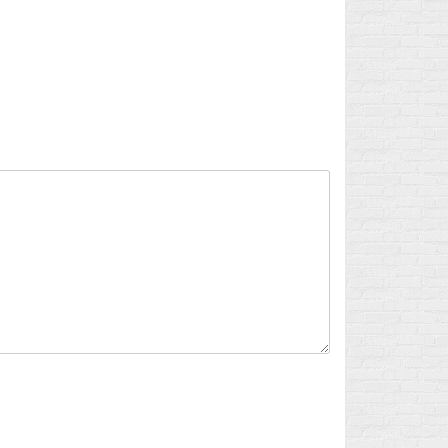
Flux des publications
Flux des commentaires
Site de WordPress-FR