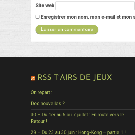
Site web
Enregistrer mon nom, mon e-mail et mon s
RSS T’AIRS DE JEUX
On repart :
Des nouvelles ?
30 – Du 1er au 6 ou 7 juillet : En route vers le
Retour !
29 – Du 23 au 30 juin : Hong-Kong – partie 1 !