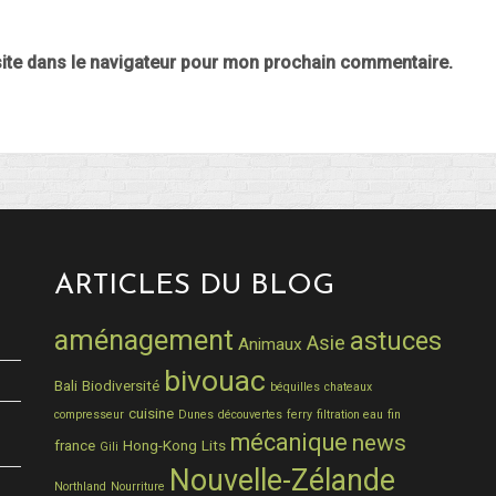
ite dans le navigateur pour mon prochain commentaire.
ARTICLES DU BLOG
aménagement
astuces
Asie
Animaux
bivouac
Bali
Biodiversité
béquilles
chateaux
cuisine
compresseur
Dunes
découvertes
ferry
filtration eau
fin
mécanique
news
france
Hong-Kong
Lits
Gili
Nouvelle-Zélande
Northland
Nourriture