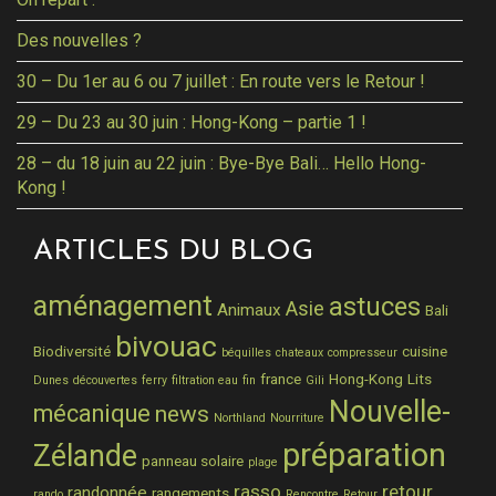
Des nouvelles ?
30 – Du 1er au 6 ou 7 juillet : En route vers le Retour !
29 – Du 23 au 30 juin : Hong-Kong – partie 1 !
28 – du 18 juin au 22 juin : Bye-Bye Bali… Hello Hong-
Kong !
ARTICLES DU BLOG
aménagement
astuces
Asie
Animaux
Bali
bivouac
Biodiversité
cuisine
béquilles
chateaux
compresseur
france
Hong-Kong
Lits
Dunes
découvertes
ferry
filtration eau
fin
Gili
Nouvelle-
mécanique
news
Northland
Nourriture
préparation
Zélande
panneau solaire
plage
rasso
retour
randonnée
rangements
rando
Rencontre
Retour