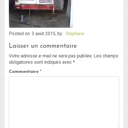
Blog
Non classé
Posted on: 3 août 2015, by :
Stephane
Laisser un commentaire
Connexion
Votre adresse e-mail ne sera pas publiée.
Les champs
Flux des publications
obligatoires sont indiqués avec
*
Flux des commentaires
Commentaire
*
Site de WordPress-FR