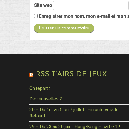
Site web
Enregistrer mon nom, mon e-mail et mon s
RSS T’AIRS DE JEUX
On repart :
Des nouvelles ?
30 – Du 1er au 6 ou 7 juillet : En route vers le
Retour !
29 – Du 23 au 30 juin : Hong-Kong – partie 1 !