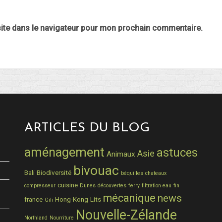
ite dans le navigateur pour mon prochain commentaire.
ARTICLES DU BLOG
aménagement
astuces
Asie
Animaux
bivouac
Bali
Biodiversité
béquilles
chateaux
cuisine
compresseur
Dunes
découvertes
ferry
filtration eau
fin
mécanique
news
france
Hong-Kong
Lits
Gili
Nouvelle-Zélande
Northland
Nourriture