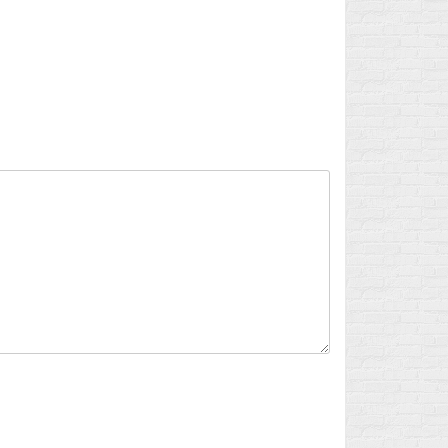
Flux des publications
Flux des commentaires
Site de WordPress-FR