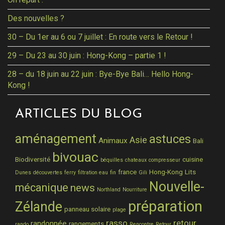
Des nouvelles ?
30 – Du 1er au 6 ou 7 juillet : En route vers le Retour !
29 – Du 23 au 30 juin : Hong-Kong – partie 1 !
28 – du 18 juin au 22 juin : Bye-Bye Bali… Hello Hong-
Kong !
ARTICLES DU BLOG
aménagement
astuces
Asie
Animaux
Bali
bivouac
Biodiversité
cuisine
béquilles
chateaux
compresseur
france
Hong-Kong
Lits
Dunes
découvertes
ferry
filtration eau
fin
Gili
Nouvelle-
mécanique
news
Northland
Nourriture
préparation
Zélande
panneau solaire
plage
rasso
retour
randonnée
rangements
rando
Rencontre
Retour