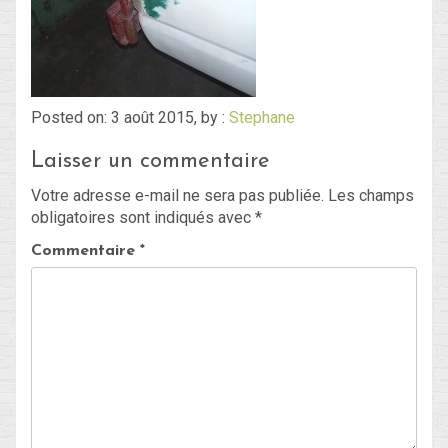
Blog
Non classé
Posted on: 3 août 2015, by :
Stephane
Laisser un commentaire
Connexion
Votre adresse e-mail ne sera pas publiée.
Les champs
Flux des publications
obligatoires sont indiqués avec
*
Flux des commentaires
Commentaire
*
Site de WordPress-FR