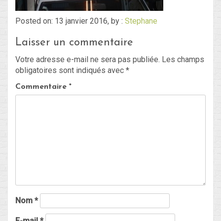
Posted on: 13 janvier 2016, by :
Stephane
Blog
Laisser un commentaire
Non classé
Votre adresse e-mail ne sera pas publiée.
Les champs
obligatoires sont indiqués avec
*
Connexion
Commentaire
*
Flux des publications
Flux des commentaires
Site de WordPress-FR
Nom
*
E-mail
*