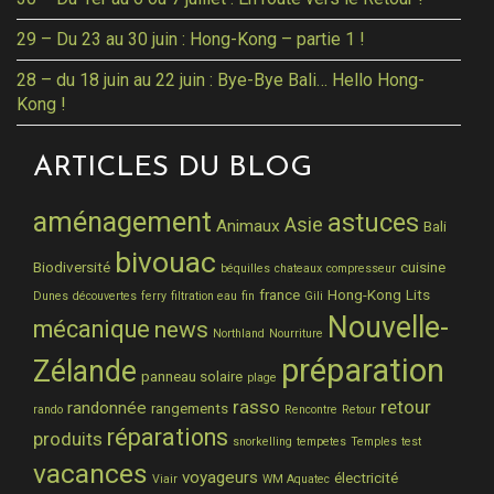
29 – Du 23 au 30 juin : Hong-Kong – partie 1 !
28 – du 18 juin au 22 juin : Bye-Bye Bali… Hello Hong-
Kong !
ARTICLES DU BLOG
aménagement
astuces
Asie
Animaux
Bali
bivouac
Biodiversité
cuisine
béquilles
chateaux
compresseur
france
Hong-Kong
Lits
Dunes
découvertes
ferry
filtration eau
fin
Gili
Nouvelle-
mécanique
news
Northland
Nourriture
préparation
Zélande
panneau solaire
plage
rasso
retour
randonnée
rangements
rando
Rencontre
Retour
réparations
produits
snorkelling
tempetes
Temples
test
vacances
voyageurs
électricité
Viair
WM Aquatec