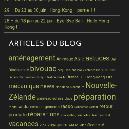
29 – Du 23 au 30 juin : Hong-Kong – partie 1 !
28 – du 18 juin au 22 juin : Bye-Bye Bali… Hello Hong-
Kong !
ARTICLES DU BLOG
aménagement
astuces
Asie
Animaux
Bali
bivouac
Biodiversité
cuisine
béquilles
chateaux
compresseur
france
Hong-Kong
Lits
Dunes
découvertes
ferry
filtration eau
fin
Gili
Nouvelle-
mécanique
news
Northland
Nourriture
préparation
Zélande
panneau solaire
plage
rasso
retour
randonnée
rangements
rando
Rencontre
Retour
réparations
produits
snorkelling
tempetes
Temples
test
vacances
voyageurs
électricité
Viair
WM Aquatec