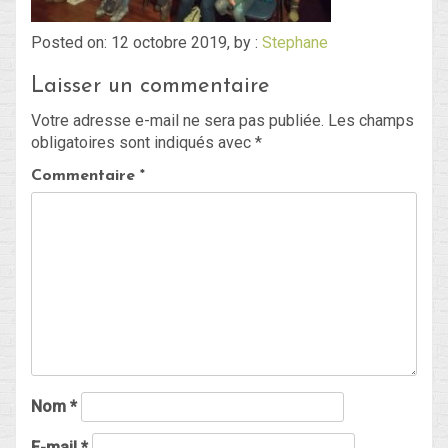
Posted on: 12 octobre 2019, by :
Stephane
Blog
Laisser un commentaire
Non classé
Votre adresse e-mail ne sera pas publiée.
Les champs
obligatoires sont indiqués avec
*
Connexion
Commentaire
*
Flux des publications
Flux des commentaires
Site de WordPress-FR
Nom
*
E-mail
*