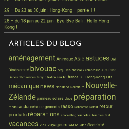
29 – Du 23 au 30 juin : Hong-Kong – partie 1 !
28 – du 18 juin au 22 juin : Bye-Bye Bali… Hello Hong-
Kong !
ARTICLES DU BLOG
aménagement
astuces
Asie
Animaux
Bali
bivouac
Biodiversité
cuisine
béquilles
chateaux
compresseur
france
Hong-Kong
Lits
Dunes
découvertes
ferry
filtration eau
fin
Gili
Nouvelle-
mécanique
news
Northland
Nourriture
préparation
Zélande
panneau solaire
plage
rasso
retour
randonnée
rangements
rando
Rencontre
Retour
réparations
produits
snorkelling
tempetes
Temples
test
vacances
voyageurs
électricité
Viair
WM Aquatec