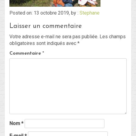
Posted on: 13 octobre 2019, by :
Stephane
Blog
Laisser un commentaire
Non classé
Votre adresse e-mail ne sera pas publiée.
Les champs
obligatoires sont indiqués avec
*
Connexion
Commentaire
*
Flux des publications
Flux des commentaires
Site de WordPress-FR
Nom
*
E-mail
*