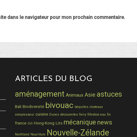
ite dans le navigateur pour mon prochain commentaire.
ARTICLES DU BLOG
aménagement
astuces
Asie
Animaux
bivouac
Bali
Biodiversité
béquilles
chateaux
cuisine
compresseur
Dunes
découvertes
ferry
filtration eau
fin
mécanique
news
france
Hong-Kong
Lits
Gili
Nouvelle-Zélande
Northland
Nourriture