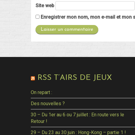
Site web
Enregistrer mon nom, mon e-mail et mon s
RSS T’AIRS DE JEUX
On repart :
Des nouvelles ?
30 – Du 1er au 6 ou 7 juillet : En route vers le
Retour !
29 – Du 23 au 30 juin : Hong-Kong – partie 1 !