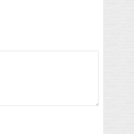
Flux des publications
Flux des commentaires
Site de WordPress-FR