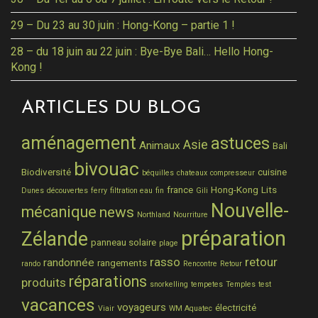
29 – Du 23 au 30 juin : Hong-Kong – partie 1 !
28 – du 18 juin au 22 juin : Bye-Bye Bali… Hello Hong-
Kong !
ARTICLES DU BLOG
aménagement
astuces
Asie
Animaux
Bali
bivouac
Biodiversité
cuisine
béquilles
chateaux
compresseur
france
Hong-Kong
Lits
Dunes
découvertes
ferry
filtration eau
fin
Gili
Nouvelle-
mécanique
news
Northland
Nourriture
préparation
Zélande
panneau solaire
plage
rasso
retour
randonnée
rangements
rando
Rencontre
Retour
réparations
produits
snorkelling
tempetes
Temples
test
vacances
voyageurs
électricité
Viair
WM Aquatec