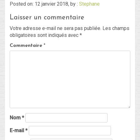
Posted on: 12 janvier 2018, by :
Stephane
Laisser un commentaire
Blog
Votre adresse e-mail ne sera pas publiée.
Les champs
Non classé
obligatoires sont indiqués avec
*
Commentaire
*
Connexion
Flux des publications
Flux des commentaires
Site de WordPress-FR
Nom
*
E-mail
*