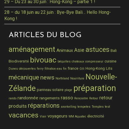
29 – Du 23 au 30 juin : Hong-Kong – partie 1 !
28 – du 18 juin au 22 juin : Bye-Bye Bali… Hello Hong-
Kong !
ARTICLES DU BLOG
aménagement
astuces
Asie
Animaux
Bali
bivouac
Biodiversité
cuisine
béquilles
chateaux
compresseur
france
Hong-Kong
Lits
Dunes
découvertes
ferry
filtration eau
fin
Gili
Nouvelle-
mécanique
news
Northland
Nourriture
préparation
Zélande
panneau solaire
plage
rasso
retour
randonnée
rangements
rando
Rencontre
Retour
réparations
produits
snorkelling
tempetes
Temples
test
vacances
voyageurs
électricité
Viair
WM Aquatec