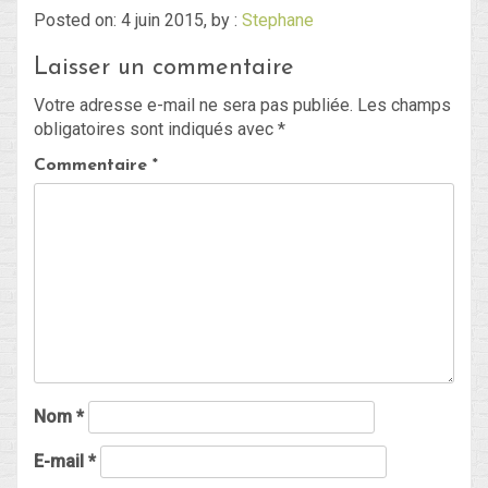
Posted on: 4 juin 2015, by :
Stephane
Laisser un commentaire
Blog
Votre adresse e-mail ne sera pas publiée.
Les champs
Non classé
obligatoires sont indiqués avec
*
Commentaire
*
Connexion
Flux des publications
Flux des commentaires
Site de WordPress-FR
Nom
*
E-mail
*