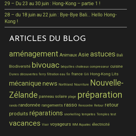
29 – Du 23 au 30 juin : Hong-Kong – partie 1 !
28 – du 18 juin au 22 juin : Bye-Bye Bali… Hello Hong-
Kong !
ARTICLES DU BLOG
aménagement
astuces
Asie
Animaux
Bali
bivouac
Biodiversité
cuisine
béquilles
chateaux
compresseur
france
Hong-Kong
Lits
Dunes
découvertes
ferry
filtration eau
fin
Gili
Nouvelle-
mécanique
news
Northland
Nourriture
préparation
Zélande
panneau solaire
plage
rasso
retour
randonnée
rangements
rando
Rencontre
Retour
réparations
produits
snorkelling
tempetes
Temples
test
vacances
voyageurs
électricité
Viair
WM Aquatec