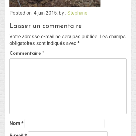
Posted on: 4 juin 2015, by :
Stephane
Blog
Laisser un commentaire
Non classé
Votre adresse e-mail ne sera pas publiée.
Les champs
obligatoires sont indiqués avec
*
Connexion
Commentaire
*
Flux des publications
Flux des commentaires
Site de WordPress-FR
Nom
*
E-mail
*