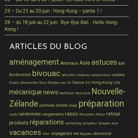
29 – Du 23 au 30 juin : Hong-Kong – partie 1 !
28 – du 18 juin au 22 juin : Bye-Bye Bali… Hello Hong-
Kong !
ARTICLES DU BLOG
aménagement
astuces
Asie
Animaux
Bali
bivouac
Biodiversité
cuisine
béquilles
chateaux
compresseur
france
Hong-Kong
Lits
Dunes
découvertes
ferry
filtration eau
fin
Gili
Nouvelle-
mécanique
news
Northland
Nourriture
préparation
Zélande
panneau solaire
plage
rasso
retour
randonnée
rangements
rando
Rencontre
Retour
réparations
produits
snorkelling
tempetes
Temples
test
vacances
voyageurs
électricité
Viair
WM Aquatec