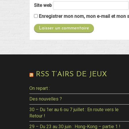
Site web
Enregistrer mon nom, mon e-mail et mon s
RSS T’AIRS DE JEUX
On repart :
Des nouvelles ?
30 – Du 1er au 6 ou 7 juillet : En route vers le
Retour !
29 – Du 23 au 30 juin : Hong-Kong – partie 1 !