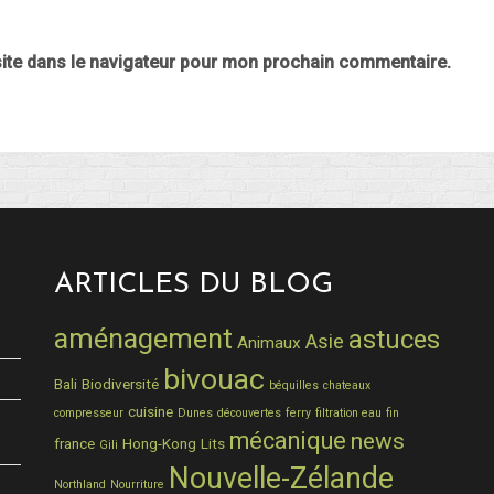
ite dans le navigateur pour mon prochain commentaire.
ARTICLES DU BLOG
aménagement
astuces
Asie
Animaux
bivouac
Bali
Biodiversité
béquilles
chateaux
cuisine
compresseur
Dunes
découvertes
ferry
filtration eau
fin
mécanique
news
france
Hong-Kong
Lits
Gili
Nouvelle-Zélande
Northland
Nourriture