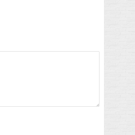
Flux des publications
Flux des commentaires
Site de WordPress-FR