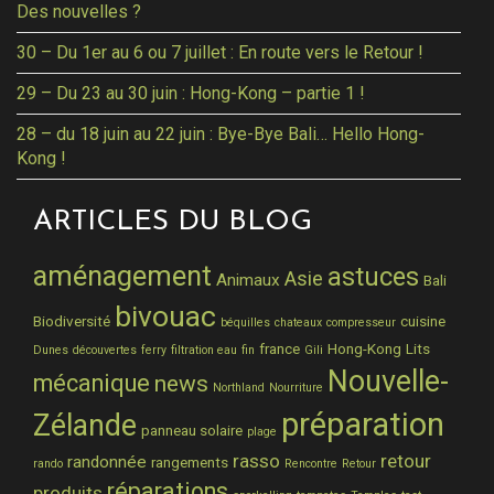
Des nouvelles ?
30 – Du 1er au 6 ou 7 juillet : En route vers le Retour !
29 – Du 23 au 30 juin : Hong-Kong – partie 1 !
28 – du 18 juin au 22 juin : Bye-Bye Bali… Hello Hong-
Kong !
ARTICLES DU BLOG
aménagement
astuces
Asie
Animaux
Bali
bivouac
Biodiversité
cuisine
béquilles
chateaux
compresseur
france
Hong-Kong
Lits
Dunes
découvertes
ferry
filtration eau
fin
Gili
Nouvelle-
mécanique
news
Northland
Nourriture
préparation
Zélande
panneau solaire
plage
rasso
retour
randonnée
rangements
rando
Rencontre
Retour
réparations
produits