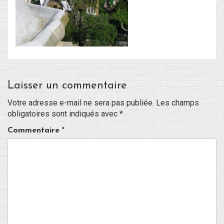
Blog
Non classé
Connexion
Laisser un commentaire
Flux des publications
Votre adresse e-mail ne sera pas publiée.
Les champs
obligatoires sont indiqués avec
*
Flux des commentaires
Commentaire
*
Site de WordPress-FR