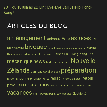
28 – du 18 juin au 22 juin : Bye-Bye Bali… Hello Hong-
Kong !
ARTICLES DU BLOG
aménagement
astuces
Asie
Animaux
Bali
bivouac
Biodiversité
cuisine
béquilles
chateaux
compresseur
france
Hong-Kong
Lits
Dunes
découvertes
ferry
filtration eau
fin
Gili
Nouvelle-
mécanique
news
Northland
Nourriture
préparation
Zélande
panneau solaire
plage
rasso
retour
randonnée
rangements
rando
Rencontre
Retour
réparations
produits
snorkelling
tempetes
Temples
test
vacances
voyageurs
électricité
Viair
WM Aquatec