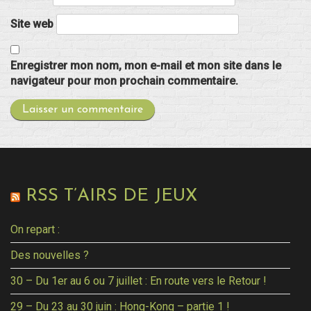
Site web
Enregistrer mon nom, mon e-mail et mon site dans le
navigateur pour mon prochain commentaire.
RSS T’AIRS DE JEUX
On repart :
Des nouvelles ?
30 – Du 1er au 6 ou 7 juillet : En route vers le Retour !
29 – Du 23 au 30 juin : Hong-Kong – partie 1 !