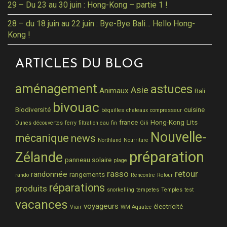
29 – Du 23 au 30 juin : Hong-Kong – partie 1 !
28 – du 18 juin au 22 juin : Bye-Bye Bali… Hello Hong-
Kong !
ARTICLES DU BLOG
aménagement
astuces
Asie
Animaux
Bali
bivouac
Biodiversité
cuisine
béquilles
chateaux
compresseur
france
Hong-Kong
Lits
Dunes
découvertes
ferry
filtration eau
fin
Gili
Nouvelle-
mécanique
news
Northland
Nourriture
préparation
Zélande
panneau solaire
plage
rasso
retour
randonnée
rangements
rando
Rencontre
Retour
réparations
produits
snorkelling
tempetes
Temples
test
vacances
voyageurs
électricité
Viair
WM Aquatec