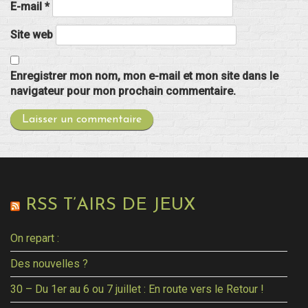
E-mail
*
Site web
Enregistrer mon nom, mon e-mail et mon site dans le
navigateur pour mon prochain commentaire.
RSS T’AIRS DE JEUX
On repart :
Des nouvelles ?
30 – Du 1er au 6 ou 7 juillet : En route vers le Retour !