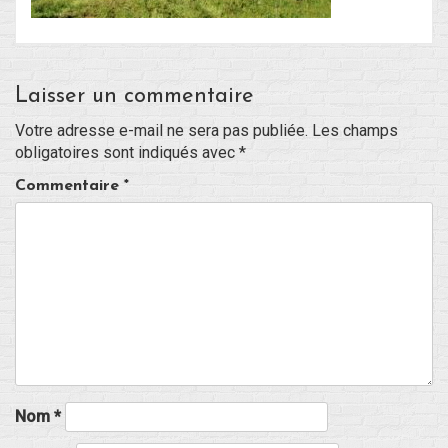
Blog
Laisser un commentaire
Non classé
Votre adresse e-mail ne sera pas publiée.
Les champs
obligatoires sont indiqués avec
*
Connexion
Commentaire
*
Flux des publications
Flux des commentaires
Site de WordPress-FR
Nom
*