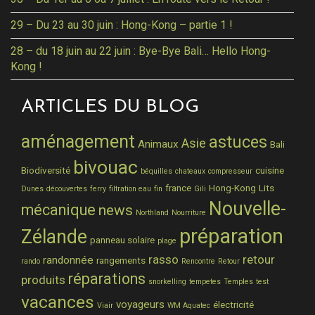
29 – Du 23 au 30 juin : Hong-Kong – partie 1 !
28 – du 18 juin au 22 juin : Bye-Bye Bali… Hello Hong-
Kong !
ARTICLES DU BLOG
aménagement
astuces
Asie
Animaux
Bali
bivouac
Biodiversité
cuisine
béquilles
chateaux
compresseur
france
Hong-Kong
Lits
Dunes
découvertes
ferry
filtration eau
fin
Gili
Nouvelle-
mécanique
news
Northland
Nourriture
préparation
Zélande
panneau solaire
plage
rasso
retour
randonnée
rangements
rando
Rencontre
Retour
réparations
produits
snorkelling
tempetes
Temples
test
vacances
voyageurs
électricité
Viair
WM Aquatec