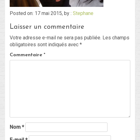
Posted on: 17 mai 2015, by :
Stephane
Blog
Laisser un commentaire
Non classé
Votre adresse e-mail ne sera pas publiée.
Les champs
obligatoires sont indiqués avec
*
Connexion
Commentaire
*
Flux des publications
Flux des commentaires
Site de WordPress-FR
Nom
*
E-mail
*