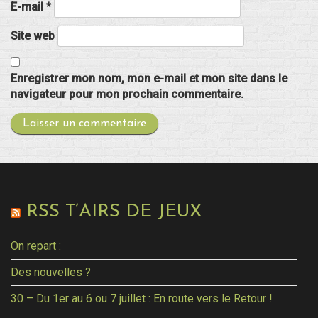
E-mail
*
Site web
Enregistrer mon nom, mon e-mail et mon site dans le
navigateur pour mon prochain commentaire.
RSS T’AIRS DE JEUX
On repart :
Des nouvelles ?
30 – Du 1er au 6 ou 7 juillet : En route vers le Retour !