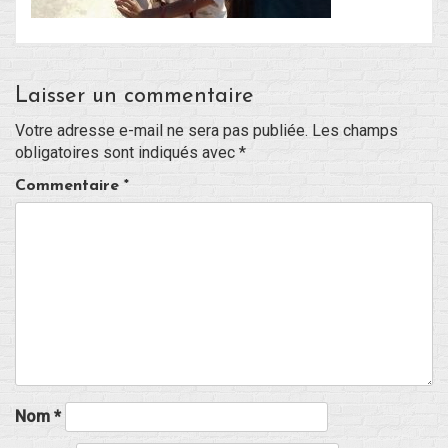
Blog
Laisser un commentaire
Non classé
Votre adresse e-mail ne sera pas publiée.
Les champs
obligatoires sont indiqués avec
*
Connexion
Commentaire
*
Flux des publications
Flux des commentaires
Site de WordPress-FR
Nom
*