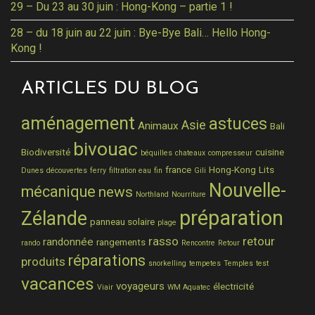
29 – Du 23 au 30 juin : Hong-Kong – partie 1 !
28 – du 18 juin au 22 juin : Bye-Bye Bali… Hello Hong-
Kong !
ARTICLES DU BLOG
aménagement
astuces
Asie
Animaux
Bali
bivouac
Biodiversité
cuisine
béquilles
chateaux
compresseur
france
Hong-Kong
Lits
Dunes
découvertes
ferry
filtration eau
fin
Gili
Nouvelle-
mécanique
news
Northland
Nourriture
préparation
Zélande
panneau solaire
plage
rasso
retour
randonnée
rangements
rando
Rencontre
Retour
réparations
produits
snorkelling
tempetes
Temples
test
vacances
voyageurs
électricité
Viair
WM Aquatec