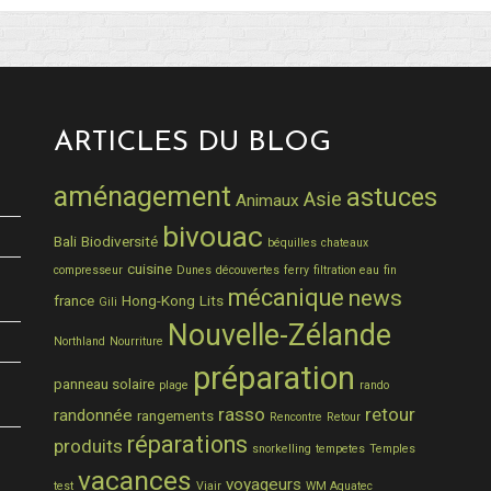
ARTICLES DU BLOG
aménagement
astuces
Asie
Animaux
bivouac
Bali
Biodiversité
béquilles
chateaux
cuisine
compresseur
Dunes
découvertes
ferry
filtration eau
fin
mécanique
news
france
Hong-Kong
Lits
Gili
Nouvelle-Zélande
Northland
Nourriture
préparation
panneau solaire
plage
rando
rasso
retour
randonnée
rangements
Rencontre
Retour
réparations
produits
snorkelling
tempetes
Temples
vacances
voyageurs
test
Viair
WM Aquatec