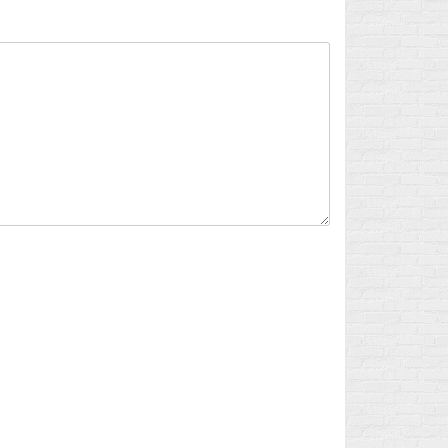
Flux des publications
Flux des commentaires
Site de WordPress-FR